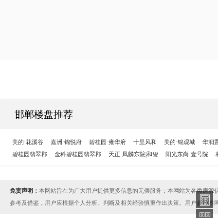
邯郸楼盘推荐
美的·花溪谷
嘉洲·锦悦府
碧桂园·雍华府
十里风和
美的·锦观城
华润
碧桂园翡翠郡
金科碧桂园翡翠郡
天正·凤麟东院|和玺
阳光东尚·壹号院
免责声明：
本网站旨在为广大用户提供更多信息的无偿服务；本网站为各类房源
参考及借鉴，用户应根据个人分析、判断及相关经验慎重作出决策。用户参考本