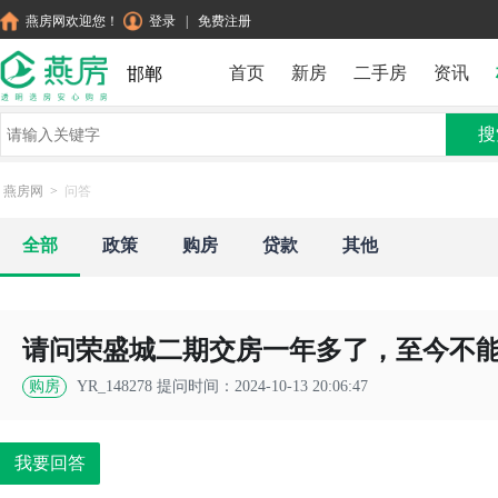
燕房网欢迎您！
登录
|
免费注册
首页
新房
二手房
资讯
邯郸
搜
燕房网
>
问答
全部
政策
购房
贷款
其他
请问荣盛城二期交房一年多了，至今不
购房
YR_148278
提问时间：2024-10-13 20:06:47
我要回答