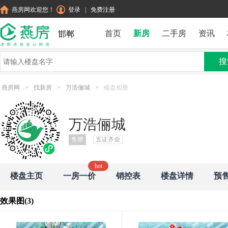
燕房网欢迎您！
登录
|
免费注册
首页
新房
二手房
资讯
邯郸
搜
燕房网
>
找新房
>
万浩俪城
>
楼盘相册
万浩俪城
售罄
五证齐全
楼盘主页
一房一价
销控表
楼盘详情
预
效果图(3)