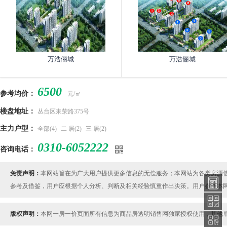
万浩俪城
万浩俪城
6500
参考均价：
元/㎡
楼盘地址：
丛台区耒荣路375号
主力户型：
全部(4)
二 居(2)
三 居(2)
0310-6052222
咨询电话：
免责声明：
本网站旨在为广大用户提供更多信息的无偿服务；本网站为各类房源
参考及借鉴，用户应根据个人分析、判断及相关经验慎重作出决策。用户参考本
版权声明：
本网一房一价页面所有信息为商品房透明销售网独家授权使用，其他