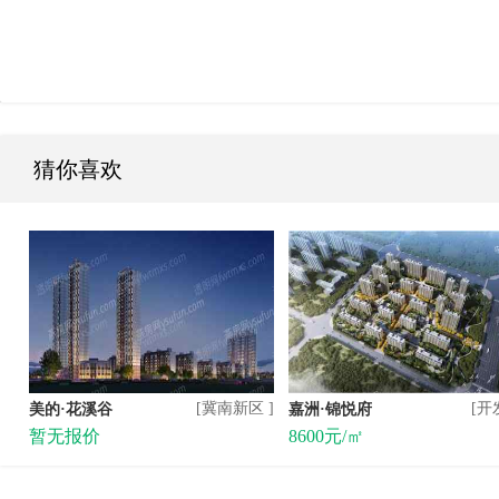
猜你喜欢
[冀南新区 ]
[开
美的·花溪谷
嘉洲·锦悦府
暂无报价
8600元/㎡