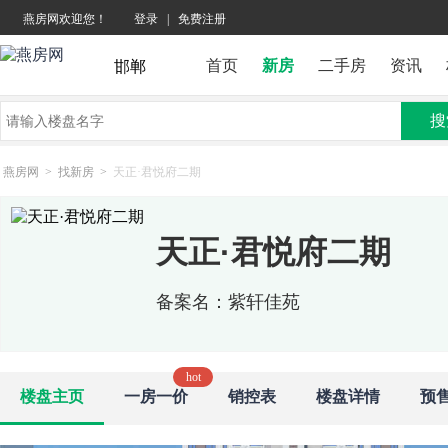
燕房网欢迎您！
登录
|
免费注册
首页
新房
二手房
资讯
邯郸
搜
燕房网
>
找新房
>
天正·君悦府二期
天正·君悦府二期
备案名：紫轩佳苑
楼盘主页
一房一价
销控表
楼盘详情
预