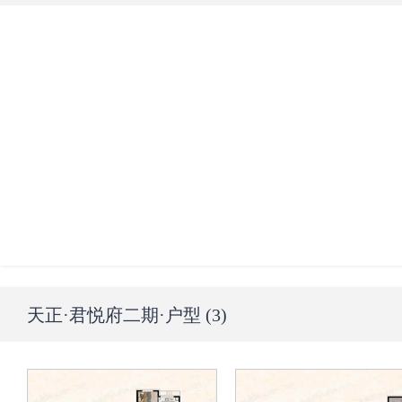
天正·君悦府二期
·户型 (3)